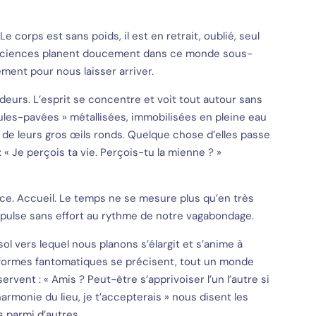
e corps est sans poids, il est en retrait, oublié, seul
nsciences planent doucement dans ce monde sous-
ment pour nous laisser arriver.
ndeurs. L’esprit se concentre et voit tout autour sans
ueules-pavées » métallisées, immobilisées en pleine eau
 de leurs gros œils ronds. Quelque chose d’elles passe
: « Je perçois ta vie. Perçois-tu la mienne ? »
ce. Accueil. Le temps ne se mesure plus qu’en très
mpulse sans effort au rythme de notre vagabondage.
sol vers lequel nous planons s’élargit et s’anime à
formes fantomatiques se précisent, tout un monde
ervent : « Amis ? Peut-être s’apprivoiser l’un l’autre si
armonie du lieu, je t’accepterais » nous disent les
 parmi d’autres.