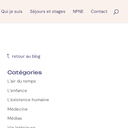
Qui je suis
Séjours et stages
NPNE
Contact
J
retour au blog
Catégories
L’air du temps
L’enfance
L’existence humaine
Médecine
Médias
Vie intérieure