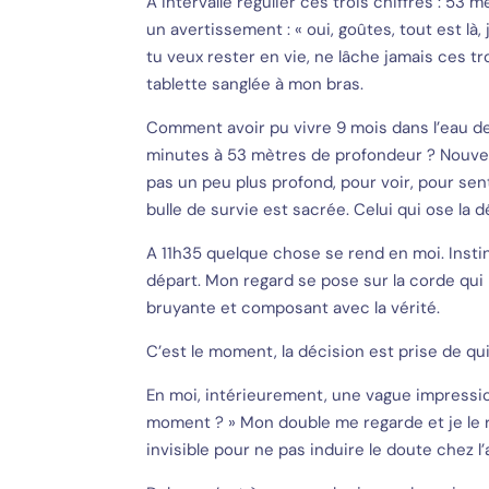
A intervalle régulier ces trois chiffres : 53
un avertissement : « oui, goûtes, tout est là,
tu veux rester en vie, ne lâche jamais ces trois
tablette sanglée à mon bras.
Comment avoir pu vivre 9 mois dans l’eau de
minutes à 53 mètres de profondeur ? Nouvell
pas un peu plus profond, pour voir, pour sen
bulle de survie est sacrée. Celui qui ose la d
A 11h35 quelque chose se rend en moi. Inst
départ. Mon regard se pose sur la corde qui 
bruyante et composant avec la vérité.
C’est le moment, la décision est prise de q
En moi, intérieurement, une vague impression
moment ? » Mon double me regarde et je le r
invisible pour ne pas induire le doute chez l