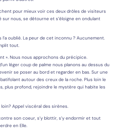
chent pour mieux voir ces deux drôles de visiteurs
xé sur nous, se détourne et s’éloigne en ondulant
ps l’a oublié. La peur de cet inconnu ? Aucunement.
plit tout.
bant ». Nous nous approchons du précipice.
 d’un léger coup de palme nous planons au dessus du
 revenir se poser au bord et regarder en bas. Sur une
batifolant autour des creux de la roche. Plus loin le
as, plus profond, rejoindre le mystère qui habite les
 loin? Appel viscéral des sirènes.
ontre son coeur, s’y blottir, s’y endormir et tout
rdre en Elle.