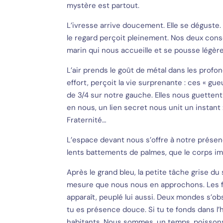
mystère est partout.
L’ivresse arrive doucement. Elle se déguste. L
le regard perçoit pleinement. Nos deux co
marin qui nous accueille et se pousse légère
L’air prends le goût de métal dans les profo
effort, perçoit la vie surprenante : ces « g
de 3/4 sur notre gauche. Elles nous guettent
en nous, un lien secret nous unit un instant 
Fraternité…
L’espace devant nous s’offre à notre présen
lents battements de palmes, que le corps i
Après le grand bleu, la petite tâche grise du 
mesure que nous nous en approchons. Les 
apparaît, peuplé lui aussi. Deux mondes s’obs
tu es présence douce. Si tu te fonds dans l’h
habitants. Nous sommes, un temps, poissons