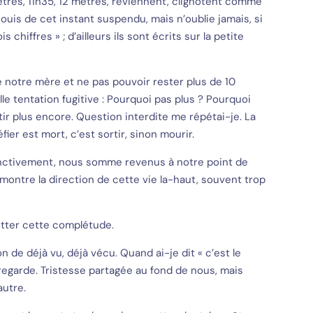
 mètres, 11h35, 12 mètres, reviennent, clignotent comme
 jouis de cet instant suspendu, mais n’oublie jamais, si
 chiffres » ; d’ailleurs ils sont écrits sur la petite
 notre mère et ne pas pouvoir rester plus de 10
e tentation fugitive : Pourquoi pas plus ? Pourquoi
tir plus encore. Question interdite me répétai-je. La
éfier est mort, c’est sortir, sinon mourir.
inctivement, nous somme revenus à notre point de
montre la direction de cette vie la-haut, souvent trop
uitter cette complétude.
 de déjà vu, déjà vécu. Quand ai-je dit « c’est le
egarde. Tristesse partagée au fond de nous, mais
’autre.