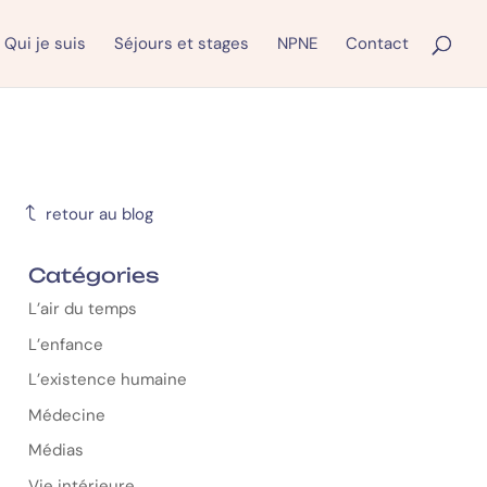
Qui je suis
Séjours et stages
NPNE
Contact
J
retour au blog
Catégories
L’air du temps
L’enfance
L’existence humaine
Médecine
Médias
Vie intérieure