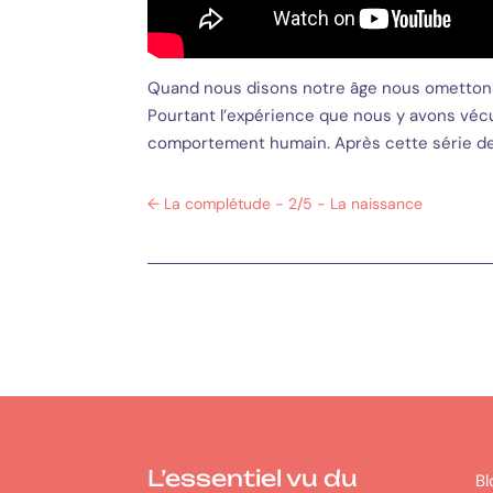
Quand nous disons notre âge nous omettons 
Pourtant l’expérience que nous y avons vé
comportement humain. Après cette série de
←
La complétude - 2/5 - La naissance
L’essentiel vu du
Bl