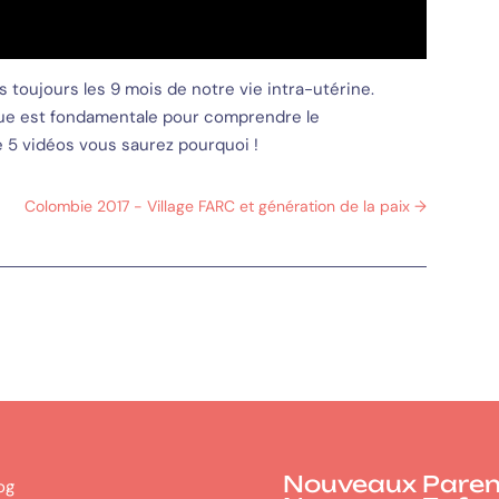
toujours les 9 mois de notre vie intra-utérine.
cue est fondamentale pour comprendre le
 5 vidéos vous saurez pourquoi !
Colombie 2017 - Village FARC et génération de la paix
→
Nouveaux Paren
og