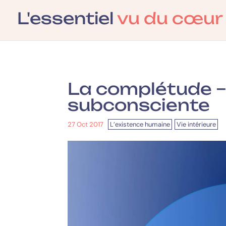
L'essentiel
vu du cœur
La complétude –
subconsciente
27 Oct 2017
|
L’existence humaine
,
Vie intérieure